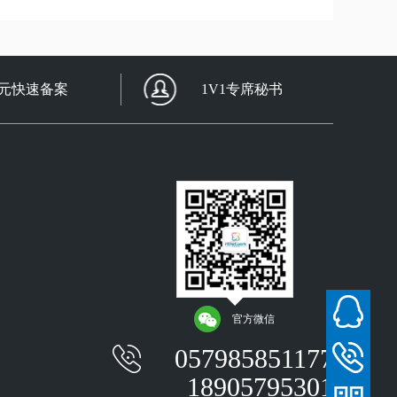
0元快速备案
1V1专席秘书
官方微信
057985851177
18905795301